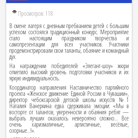
Просмотров: 118
В смене лагеря с дневным пребванием детей с большим
успехом состоялся традиционный конкурс. Мероприятие
стало настоящим праздником творчества и
самопрезентации для всех участников. Участники
продемонстрировали свои таланты, обаяние и командный
дух.
На награждении победителей «Элегант-шоу» жюри
отметило высокий уровень подготовки участников и их
яркую индивидуальность.
Координатор направления Наставничество партийного
проекта «Женское движение Единой России в Чувашии»,
директор чебоксарской детской школы искусств №1
Наталия Ванеркина едва сдерживала эмоции: «Мы в
восторге от талантов, уверенности и обаяния ребят —
выбрать лучших оказалось невероятно сложно… Все
очень харизматичные, артистичные, весёлые,
озорные…!».