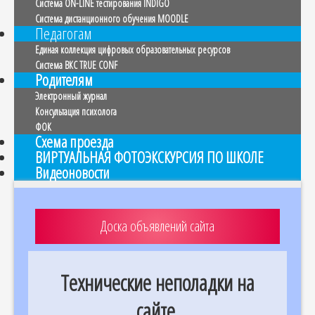
Система ON-LINE тестирования INDIGO
Система дистанционного обучения MOODLE
Педагогам
Единая коллекция цифровых образовательных ресурсов
Система ВКС TRUE CONF
Родителям
Электронный журнал
Консультация психолога
ФОК
Схема проезда
ВИРТУАЛЬНАЯ ФОТОЭКСКУРСИЯ ПО ШКОЛЕ
Видеоновости
Доска объявлений сайта
Технические неполадки на
сайте.