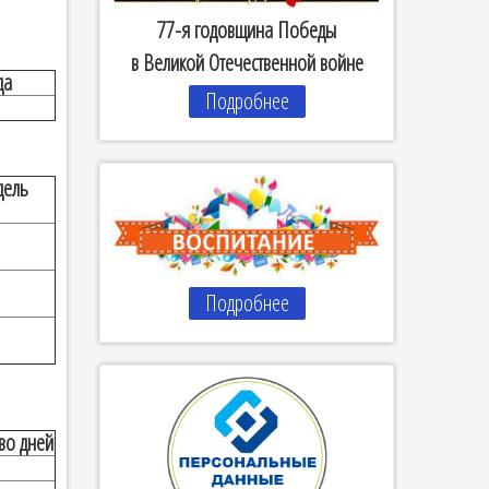
77-я годовщина Победы
в Великой Отечественной войне
да
Подробнее
дель
Подробнее
во дней