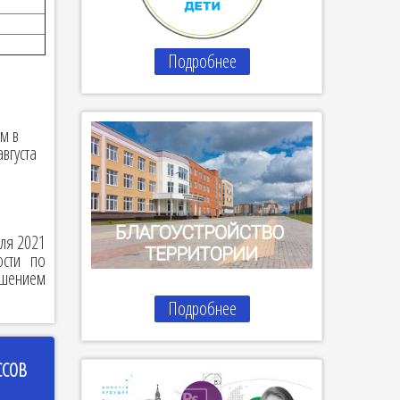
Подробнее
м в
вгуста
еля 2021
ости по
ешением
Подробнее
ССОВ