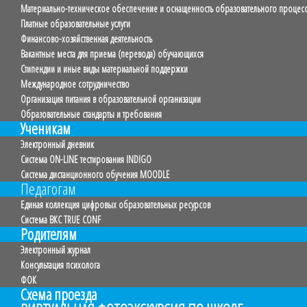
Материально-техническое обеспечение и оснащенность образовательного процесса
Платные образовательные услуги
Финансово-хозяйственная деятельность
Вакантные места для приема (перевода) обучающихся
Стипендии и иные виды материальной поддержки
Международное сотрудничество
Организация питания в образовательной организации
Образовательные стандарты и требования
Ученикам
Электронный дневник
Система ON-LINE тестирования INDIGO
Система дистанционного обучения MOODLE
Педагогам
Единая коллекция цифровых образовательных ресурсов
Система ВКС TRUE CONF
Родителям
Электронный журнал
Консультация психолога
ФОК
Схема проезда