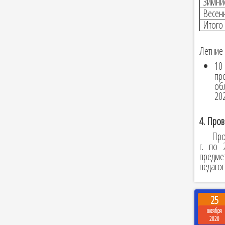
Зимни
Весен
Итого 
Летние 
10 
пр
об
202
4. Пров
Про
г. по 
предме
педагог
25
октября
2020