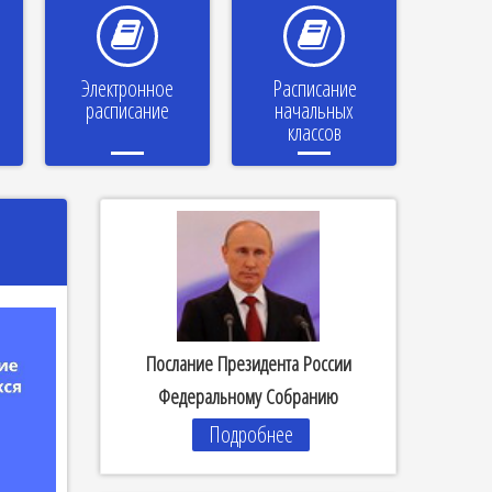
Электронное
Расписание
расписание
начальных
классов
Послание Президента России
Федеральному Собранию
Подробнее