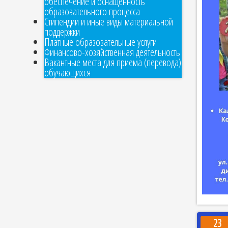
обеспечение и оснащенность
образовательного процесса
Стипендии и иные виды материальной
поддержки
Платные образовательные услуги
Финансово-хозяйственная деятельность
Вакантные места для приема (перевода)
обучающихся
23