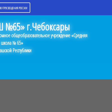
О ПРОСВЕЩЕНИЯ РОССИИ
 №65» г.Чебоксары
омное общеобразовательное учреждение «Средняя
 школа № 65»
ашской Республики