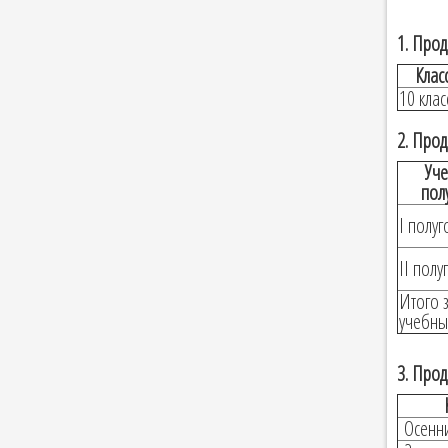
1. Прод
Клас
10 клас
2. Про
Уч
пол
I полуг
II полу
Итого 
учебны
3. Прод
Осенн