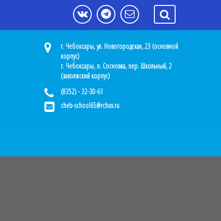
г. Чебоксары, ул. Новогородская, 23 (основной
корпус)
г. Чебоксары, п. Сосновка, пер. Школьный, 2
(заволжский корпус)
(8352) - 32-30-61
cheb-school65@rchuv.ru