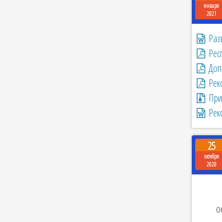
января
2021
Раз
Рес
Доп
Рек
При
Рек
25
октября
2020
о