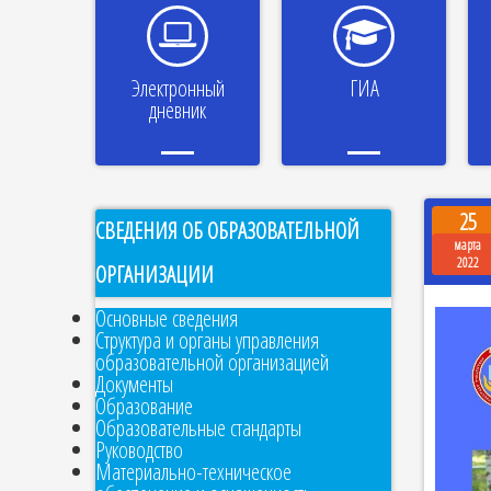
Электронный
ГИА
дневник
25
СВЕДЕНИЯ ОБ ОБРАЗОВАТЕЛЬНОЙ
марта
2022
ОРГАНИЗАЦИИ
Основные сведения
Структура и органы управления
образовательной организацией
Документы
Образование
Образовательные стандарты
Руководство
Материально-техническое