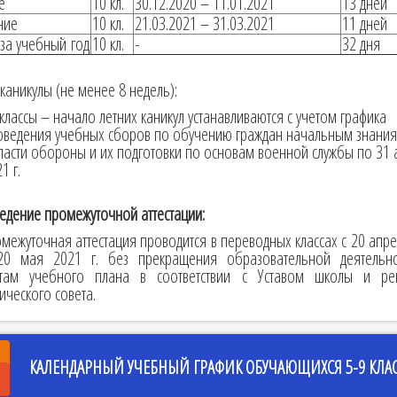
е
10 кл.
30.12.2020 – 11.01.2021
13 дней
ние
10 кл.
21.03.2021 – 31.03.2021
11 дней
за учебный год
10 кл.
-
32 дня
каникулы (не менее 8 недель):
классы – начало летних каникул устанавливаются с учетом графика
оведения учебных сборов по обучению граждан начальным знания
ласти обороны и их подготовки по основам военной службы по 31 а
1 г.
едение промежуточной аттестации:
межуточная аттестация проводится в переводных классах с 20 апр
20 мая 2021 г. без прекращения образовательной деятельн
там учебного плана в соответствии с Уставом школы и р
ического совета.
КАЛЕНДАРНЫЙ УЧЕБНЫЙ ГРАФИК ОБУЧАЮЩИХСЯ 5-9 КЛА