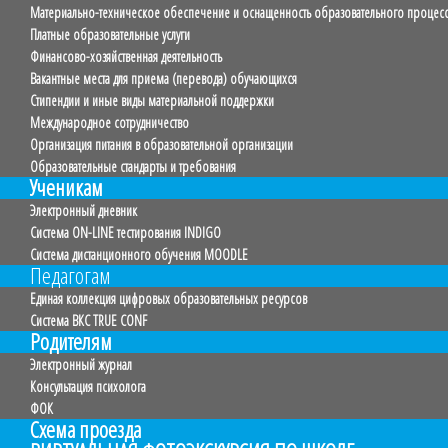
Материально-техническое обеспечение и оснащенность образовательного процесса
Платные образовательные услуги
Финансово-хозяйственная деятельность
Вакантные места для приема (перевода) обучающихся
Стипендии и иные виды материальной поддержки
Международное сотрудничество
Организация питания в образовательной организации
Образовательные стандарты и требования
Ученикам
Электронный дневник
Система ON-LINE тестирования INDIGO
Система дистанционного обучения MOODLE
Педагогам
Единая коллекция цифровых образовательных ресурсов
Система ВКС TRUE CONF
Родителям
Электронный журнал
Консультация психолога
ФОК
Схема проезда