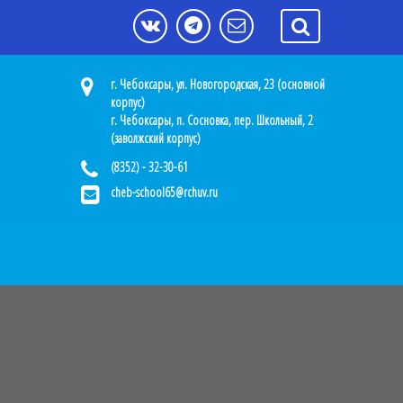
г. Чебоксары, ул. Новогородская, 23 (основной
корпус)
г. Чебоксары, п. Сосновка, пер. Школьный, 2
(заволжский корпус)
(8352) - 32-30-61
cheb-school65@rchuv.ru