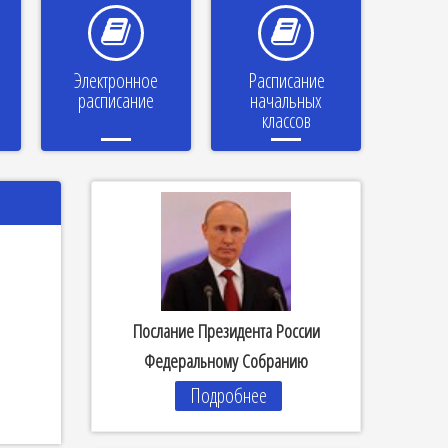
Электронное
Расписание
расписание
начальных
классов
Послание Президента России
Федеральному Собранию
Подробнее