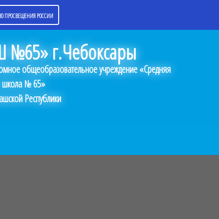
О ПРОСВЕЩЕНИЯ РОССИИ
 №65» г.Чебоксары
омное общеобразовательное учреждение «Средняя
 школа № 65»
ашской Республики