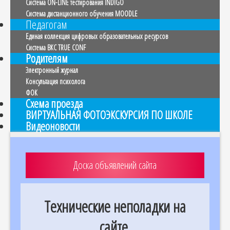
Система ON-LINE тестирования INDIGO
Система дистанционного обучения MOODLE
Педагогам
Единая коллекция цифровых образовательных ресурсов
Система ВКС TRUE CONF
Родителям
Электронный журнал
Консультация психолога
ФОК
Схема проезда
ВИРТУАЛЬНАЯ ФОТОЭКСКУРСИЯ ПО ШКОЛЕ
Видеоновости
Доска объявлений сайта
Технические неполадки на
сайте.