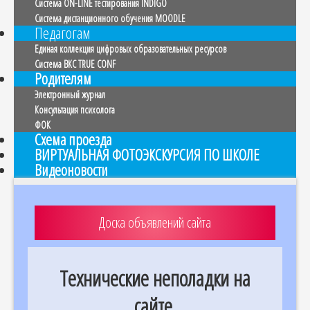
Система ON-LINE тестирования INDIGO
Система дистанционного обучения MOODLE
Педагогам
Единая коллекция цифровых образовательных ресурсов
Система ВКС TRUE CONF
Родителям
Электронный журнал
Консультация психолога
ФОК
Схема проезда
ВИРТУАЛЬНАЯ ФОТОЭКСКУРСИЯ ПО ШКОЛЕ
Видеоновости
Доска объявлений сайта
Технические неполадки на
сайте.