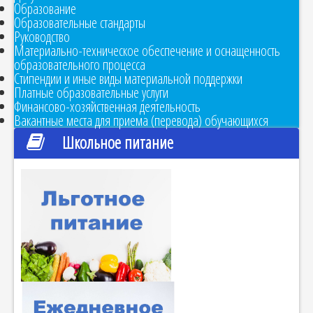
Образование
Образовательные стандарты
Руководство
Материально-техническое обеспечение и оснащенность
образовательного процесса
Стипендии и иные виды материальной поддержки
Платные образовательные услуги
Финансово-хозяйственная деятельность
Вакантные места для приема (перевода) обучающихся
Школьное питание