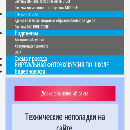
Система ON-LINE тестирования INDIGO
Система дистанционного обучения MOODLE
Педагогам
Единая коллекция цифровых образовательных ресурсов
Система ВКС TRUE CONF
Родителям
Электронный журнал
Консультация психолога
ФОК
Схема проезда
ВИРТУАЛЬНАЯ ФОТОЭКСКУРСИЯ ПО ШКОЛЕ
Видеоновости
Доска объявлений сайта
Технические неполадки на
сайте.